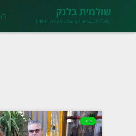
שולמית בלנק
רא
מנכ"לית בני ארזים ופסיכיאטרית ראשית
מדיה